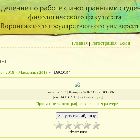
Главная
|
Регистрация
|
Вход
мы
м
»
2018
»
Масленица 2018
» _DSC0194
Просмотров
: 784 |
Размеры
: 768x512px/193.7Kb
Дата
: 14.03.2018 |
Добавил
:
mpog
Просмотреть фотографию в реальном размере
Рейтинг
:
0.0
/
0