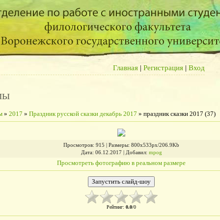
Главная
|
Регистрация
|
Вход
мы
м
»
2017
»
Праздник русской сказки декабрь 2017
» праздник сказки 2017 (37)
Просмотров
: 915 |
Размеры
: 800x533px/206.9Kb
Дата
: 06.12.2017 |
Добавил
:
mpog
Просмотреть фотографию в реальном размере
Рейтинг
:
0.0
/
0