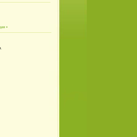
ая »
.