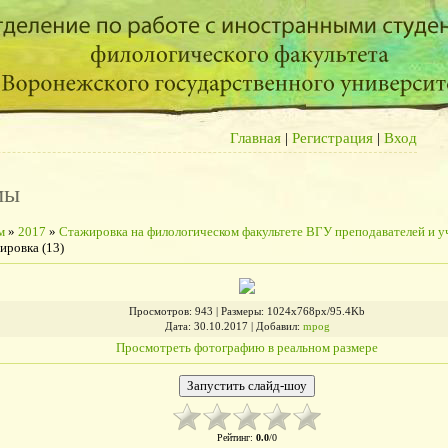
Главная
|
Регистрация
|
Вход
мы
м
»
2017
»
Стажировка на филологическом факультете ВГУ преподавателей и 
ировка (13)
Просмотров
: 943 |
Размеры
: 1024x768px/95.4Kb
Дата
: 30.10.2017 |
Добавил
:
mpog
Просмотреть фотографию в реальном размере
Рейтинг
:
0.0
/
0