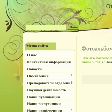
Меню сайта
Фотоальбо
О нас
Главная
»
Фотоальбо
Контактная информация
школы Ангаль
» Стаж
Новости
Объявления
Преподаватели отделения
Научная деятельность
Наши публикации
Наши выпускники
Наши конференции